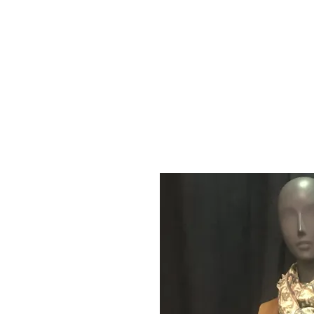
SOLANA
Clothing store · Prêt à porter féminin