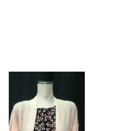
SOLANA
Clothing store · Prêt à porter
féminin
contact@solana.fr
Tel :
01 45 22 99 69